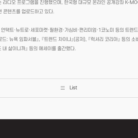
는 라디오 프로그램을 진행했으며, 한국형 대규모 온라인 공개강좌 K-MO
련 콘텐츠를 업로드하고 있다.
언택트·뉴트로·세포마켓·필환경·가심비·편리미엄·1코노미 등의 트렌드 신조어를 
렌드 로드: 뉴욕 임파서블』, 『트렌드 차이나』(공저), 『럭셔리 코리아』 등
도 내 삶이니까』 등의 에세이를 출간했다.
List