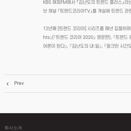
KBS 해피FM에서 「김난도의 트렌드 플러스」라
브 채널 「트렌드코리아TV」를 개설해 트렌드 관
12년째 [트렌드 코리아] 시리즈를 매년 집필하며 
hts』(『트렌드 코리아 2020』 영문판), 『트
어른이 된다』, 『김난도의 내:일』, 『웅크린 시간
Prev
회사소개