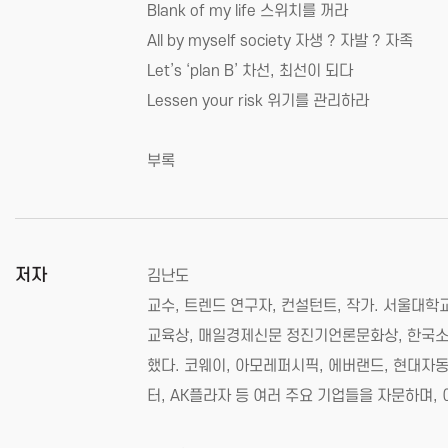
Blank of my life 스위치를 꺼라
All by myself society 자생 ? 자발 ? 자족
Let’s ‘plan B’ 차선, 최선이 되다
Lessen your risk 위기를 관리하라
부록
저자
김난도
교수, 트렌드 연구자, 컨설턴트, 작가. 서울
교육상, 매일경제신문 정진기언론문화상, 한국소
했다. 코웨이, 아모레퍼시픽, 에버랜드, 현대자동
터, AK플라자 등 여러 주요 기업들을 자문하며,