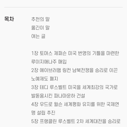
목차
추천의 말
옮긴이 말
여는 글
1장 토머스 제퍼슨 미국 번영의 기틀을 마련한
루이지애나주 매입
2장 에이브러햄 링컨 남북전쟁을 승리로 이끈
노예제도 폐지
3장 테디 루스벨트 미국을 세계최강의 국가로
발돋움시킨 파나마운하 건설
4장 우드로 윌슨 세계평화 유지를 위한 국제연
맹 설립 추진
5장 프랭클린 루스벨트 2차 세계대전을 승리로