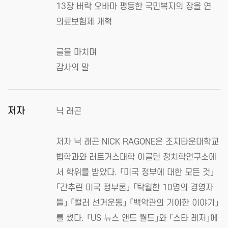
13장 버락 오바마 평등한 국민복지의 장을 연
의료보험제 개혁
글을 마치며
감사의 말
저자
닉 래곤
저자 닉 래곤 NICK RAGONE은 조지타운대학교
법학과와 러트거스대학 이글턴 정치학연구소에
서 학위를 받았다. 「미국 정부에 대한 모든 것」
「간추린 미국 정부론」 「탁월한 10명의 경영자
들」 「컬러 선거운동」 「백악관의 기이한 이야기」
를 썼다. 「US 뉴스 앤드 월드」와 「스타 레저」에