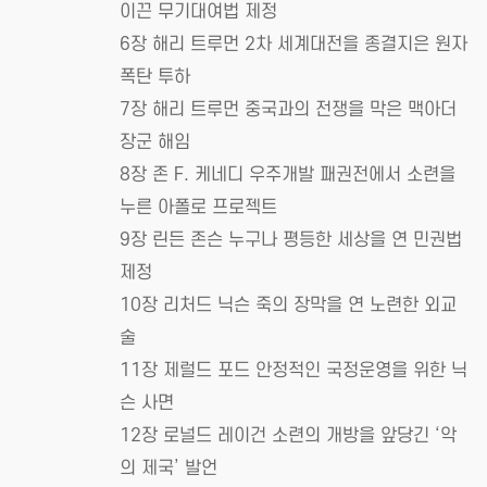
이끈 무기대여법 제정
6장 해리 트루먼 2차 세계대전을 종결지은 원자
폭탄 투하
7장 해리 트루먼 중국과의 전쟁을 막은 맥아더
장군 해임
8장 존 F. 케네디 우주개발 패권전에서 소련을
누른 아폴로 프로젝트
9장 린든 존슨 누구나 평등한 세상을 연 민권법
제정
10장 리처드 닉슨 죽의 장막을 연 노련한 외교
술
11장 제럴드 포드 안정적인 국정운영을 위한 닉
슨 사면
12장 로널드 레이건 소련의 개방을 앞당긴 ‘악
의 제국’ 발언