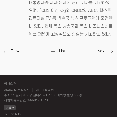
대통령사와 시사 문제에 관한 기사를 기고하였
으며, 「CBS 아침 쇼」와 CNBC와 ABC, 월스트
리트저널 TV 등 방송국 뉴스 프로그램에 출연한
바 있다. 현재 폭스 방송국과 폭스 비즈니스네트
워크 채널에 고정적으로 칼럼을 기고하고 있다.
Prev
List
Next
회사소개
미래의창 주식회사
대표 : 성의현
주소 : 서울시 마포구 잔다리로 62-1 미래의창 빌딩 5, 6층
사업자등록번호:
244-81-01573
편집부
02-338-6065