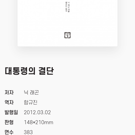
대통령의 결단
저자
닉 래곤
역자
함규진
발행일
2012.03.02
판형
148*210mm
면수
383