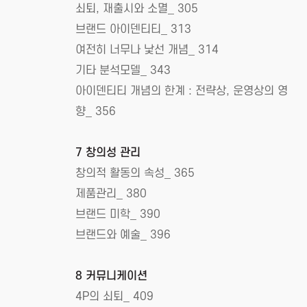
쇠퇴, 재출시와 소멸_ 305
브랜드 아이덴티티_ 313
여전히 너무나 낯선 개념_ 314
기타 분석모델_ 343
아이덴티티 개념의 한계 : 전략상, 운영상의 영
향_ 356
7 창의성 관리
창의적 활동의 속성_ 365
제품관리_ 380
브랜드 미학_ 390
브랜드와 예술_ 396
8 커뮤니케이션
4P의 쇠퇴_ 409