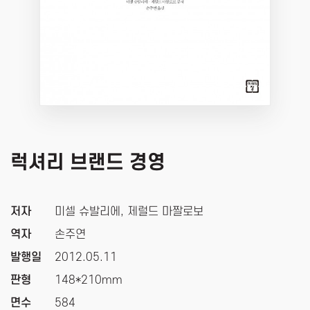
럭셔리 브랜드 경영
저자
미셀 슈발리에, 제럴드 마짤로보
역자
손주연
발행일
2012.05.11
판형
148*210mm
면수
584