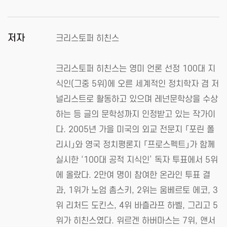
저자
크리스토퍼 히친스
크리스토퍼 히친스는 영미 언론 선정 100대 지
식인(그중 5위)에 오른 세계적인 정치학자 겸 저
널리스트로 활동하고 있으며 레넌문학상을 수상
하는 등 글의 문학성까지 인정받고 있는 작가이
다. 2005년 가을 미국의 외교 전문지 「포린 폴
리시」와 영국 정치평론지 「프로스펙트」가 함께
실시한 ‘100대 공적 지식인’ 독자 투표에서 5위
에 올랐다. 2만여 명이 참여한 온라인 투표 결
과, 1위가 노엄 촘스키, 2위는 움베르토 에코, 3
위 리처드 도킨스, 4위 바츨라프 하벨, 그리고 5
위가 히친스였다. 위르겐 하버마스는 7위, 앤서