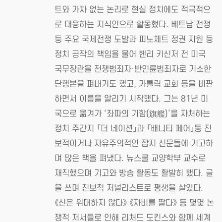
트와 가차 없는 논리로 현실 정치에도 적극적으
로 대응하는 지식인으로 활동했다. 베트남 전쟁
등 주요 국제전쟁 도발과 피노체트 정권 지원 등
정치 공작의 책임을 물어 헨리 키신저 전 미국
국무장관을 전쟁범죄자·반인륜범죄자로 기소한
단행본을 펴내기도 했고, 가톨릭 교회 등을 비판
하면서 이름을 알리기 시작했다. 그는 81년 미
국으로 옮겨가 ‘좌파의 기함(旗艦)’을 자처하는
정치 주간지 「더 네이션」과 「배니티 페어」등 진
보적이거나 자유주의적인 잡지 신문들에 기고하
며 많은 책을 펴냈다. 뉴스쿨 교양학부 교수로
재직했으며 기고와 방송 활동도 활발히 했다. 글
을 쓰며 진보적 저널리스트로 평생을 살았다.
《신은 위대하지 않다》 《자비를 팔다》 등 몇몇 논
쟁적 저서들로 인해 리처드 도킨스와 함께 세계