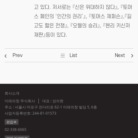
고 있다. 저서로는 『신은 위대하지 않다』, 『토머
스 페인의 ‘인간의 권리’』, 『토머스 제퍼슨』,『길
고도 짧은 전쟁』, 『오웰의 승리』, 『헨리 키신저
재판』등이 있다.
Prev
List
Next
회사소개
미래의창 주식회사
대표 : 성의현
주소 : 서울시 마포구 잔다리로 62-1 미래의창 빌딩 5, 6층
사업자등록번호:
244-81-01573
편집부
02-338-6065