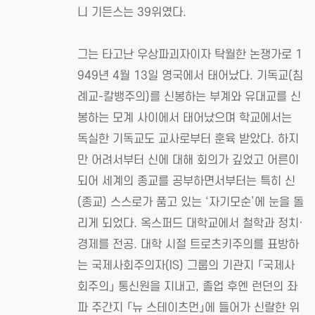
니 기든스는 39위였다.
그는 타고난 우상파괴자이자 탁월한 논쟁가로 1
949년 4월 13일 영국에서 태어났다. 기독교(침
례교-칼뱅주의)를 신봉하는 부계와 유대교를 신
봉하는 모계 사이에서 태어났으며 학교에서는
독실한 기독교도 교사로부터 훈육 받았다. 하지
만 어려서부터 신에 대해 회의가 깊었고 어른이
되어 세계의 종교를 공부하면서부터는 특히 신
(종교) 스스로가 품고 있는 ‘자기모순’에 눈을 돌
리게 되었다. 옥스퍼드 대학교에서 철학과 정치·
경제를 전공. 대학 시절 트로츠키주의를 표방하
는 국제사회주의자(IS) 그룹의 기관지 「국제사
회주의」 통신원을 지내고, 졸업 후엔 런던의 좌
파 주간지 「뉴 스테이츠먼」에 들어가 신랄한 위