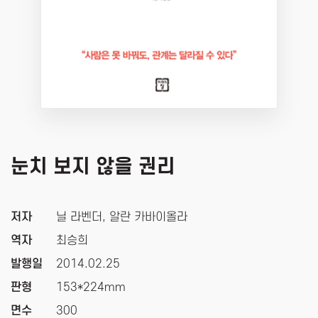
눈치 보지 않을 권리
저자
닐 라벤더, 알란 카바이올라
역자
최승희
발행일
2014.02.25
판형
153*224mm
면수
300