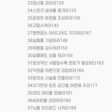
23장난을 권하라129
24스컹크 냄새를 풍겨라133
25공정한 환경을 조성하라139
26고립시켜라143
27형편없는 아이디어도 지지하라147
28실패를 기념하라149
29위험을 감수하라153
30실패에도 상을 줘라159
31창의적인 사람일수록 멘토가 필요하다163
32직원을 어른으로 대접하라169
33창의성 사슬을 만들어라173
34자기만의 창조 공간을 마련해 주라177
35데모 데이를 정해라181
36ADHD를 권장하라185
37뇌를 프리로드 시켜라189