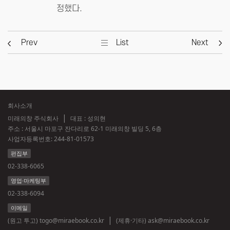
정했다.
Prev
List
Next
회사소개
미래의창 주식회사
대표 : 성의현
주소 : 서울시 마포구 잔다리로 62-1 미래의창 빌딩 5, 6층
사업자등록번호:
244-81-01573
편집부
02-338-6065
영업·마케팅부
02-338-6094
이메일
(원고 투고)
togo@miraebook.co.kr
(제휴·기타)
ask@miraebook.co.kr