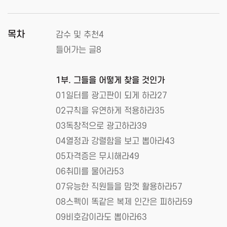
목차
감수 및 추천4
들어가는 글8
1부. 그들을 어떻게 찾을 것인가
01일터를 광고판이 되게 하라27
02규칙을 유연하게 적용하라35
03독창적으로 광고하라39
04열정과 강렬함을 보고 뽑아라43
05자격증은 무시해라49
06취미를 물어라53
07유능한 직원들을 맘껏 활용하라57
08스펙이 똑같은 복제 인간은 피하라59
09비호감이라도 뽑아라63