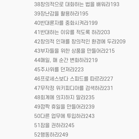
38창의적으로 대화하는 법을 배워라193
39장난감을 활용하라195
40반대론자를 중화시켜라199
41반대하는 이유를 적도록 하라203
42창의적 인재를 창의적인 환경에 두라209
43부자들을 위한 상품을 만들어라215
44매일, 매 순간 변화하라219
45주사위를 던져라223
46프로세스보다 스피드를 따르라227
47무작정 위키피디아를 검색하라231
48회계에 의지하지 말라235
49깜짝 휴일을 만들어라239
50다른 업무에 투입하라243
51잠을 권하라245
52행동하라249