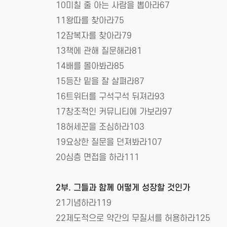
10미칠 줄 아는 사람을 뽑아라67
11왕따를 찾아라75
12잠복자를 찾아라79
13책에 관해 질문해라81
14배를 몰아봐라85
15등잔 밑을 잘 살펴라87
16트위터를 구석구석 뒤져라93
17창조적인 커뮤니티에 가보라97
18허세꾼을 조심하라103
19요상한 질문을 던져봐라107
20심층 면접을 하라111
2부. 그들과 함께 어떻게 성장할 것인가
21기념하라119
22제도적으로 약간의 무질서를 허용하라125