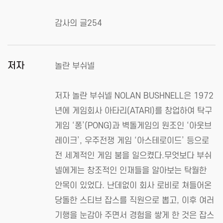
감사의 글254
저자
놀란 부쉬넬
저자 놀란 부쉬넬 NOLAN BUSHNELL은 1972
년에 게임회사 아타리(ATARI)를 창업하여 탁구
게임 ‘퐁’(PONG)과 벽돌게임의 원조인 ‘아웃브
레이크’, 우주전쟁 게임 ‘아스테로이드’ 등으로
전 세계적인 게임 붐을 일으켰다.무엇보다 부쉬
넬에게는 창조적인 인재들을 알아보는 탁월한
안목이 있었다. 난데없이 회사 로비로 쳐들어온
당돌한 스티브 잡스를 직원으로 뽑고, 이후 여러
기행을 눈감아 주면서 경험을 쌓게 한 것은 잡스