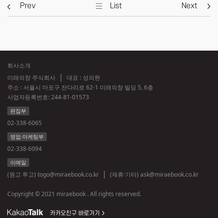
Prev
List
Next
회사소개
미래의창 주식회사
대표 : 성의현
주소 : 서울시 마포구 잔다리로 62-1 미래의창 빌딩 5, 6층
사업자등록번호:
244-81-01573
편집부
02-338-6065
영업·마케팅부
02-338-6094
이메일
(원고 투고)
togo@miraebook.co.kr
(제휴·기타)
ask@miraebook.co.kr
Copyright © 2021 miraebook . All rights reserved.