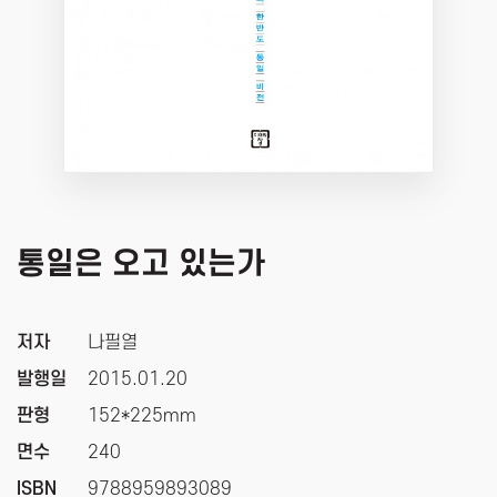
통일은 오고 있는가
저자
나필열
발행일
2015.01.20
판형
152*225mm
면수
240
ISBN
9788959893089