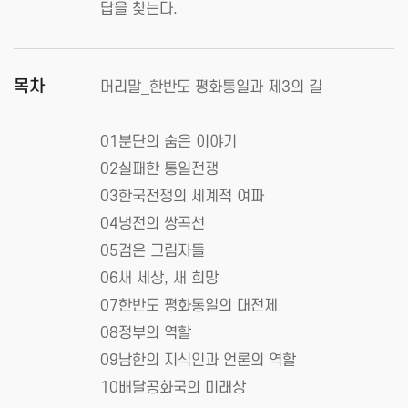
답을 찾는다.
목차
머리말_한반도 평화통일과 제3의 길
01분단의 숨은 이야기
02실패한 통일전쟁
03한국전쟁의 세계적 여파
04냉전의 쌍곡선
05검은 그림자들
06새 세상, 새 희망
07한반도 평화통일의 대전제
08정부의 역할
09남한의 지식인과 언론의 역할
10배달공화국의 미래상