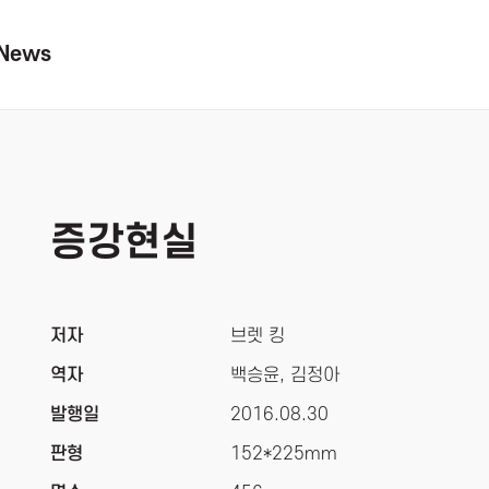
News
증강현실
저자
브렛 킹
역자
백승윤, 김정아
발행일
2016.08.30
판형
152*225mm