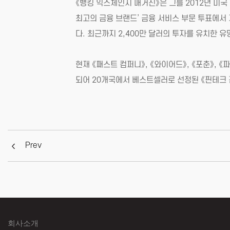
《뱅킹 익스체인지 매거진》은 그를 2012년 미국 은
최고의 금융 브랜드’ 금융 서비스 부문 투표에서
다. 최근까지 2,400만 달러의 투자를 유치한 
현재 《패스트 컴퍼니》, 《와이어드》, 《포춘》, 《
되어 20개국에서 베스트셀러로 선정된 《핀테크 전쟁》
Prev
회사소개