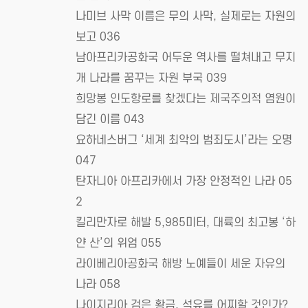
나미브 사막 이름은 무의 사막, 실제로는 자원의
보고 036
남아프리카공화국 어두운 역사를 떨쳐내고 무지
개 나라를 꿈꾸는 자원 부국 039
희망봉 인도항로를 찾겠다는 제국주의적 염원이
담긴 이름 043
요하네스버그 ‘세계 최악의 범죄도시’라는 오명
047
탄자니아 아프리카에서 가장 안정적인 나라 05
2
킬리만자로 해발 5,985미터, 대륙의 최고봉 ‘하
얀 산’의 위엄 055
라이베리아공화국 해방 노예들이 세운 자유의
나라 058
나이지리아 검은 황금, 석유를 어찌할 것인가?