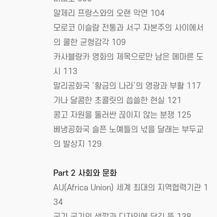
알제리 프랑스와의 오랜 악연 104
모로코 이슬람 전통과 서구 자본주의 사이에서
의 쿨한 균형감각 109
카사블랑카 영화의 제목으로만 남은 메마른 도
시 113
말리공화국 ‘황금의 나라’의 영광과 부활 117
가나 달콤한 초콜릿의 씁쓸한 현실 121
콩고 자원을 둘러싼 끊이지 않는 분쟁 125
베냉공화국 슬픈 노예들의 넋을 달래는 부두교
의 발상지 129
Part 2 사회와 문화
AU(Africa Union) 세계 최대의 지역협력기관 1
34
국기 국기의 색깔과 디자인에 담긴 뜻 138