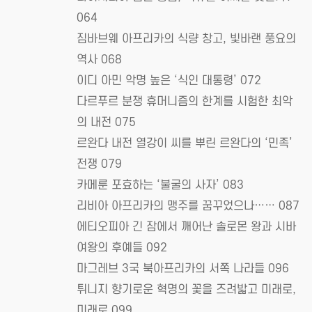
064
짐바브웨 아프리카의 식량 창고, 빛바랜 풍요의
역사 068
이디 아민 악명 높은 ‘식인 대통령’ 072
다르푸르 분쟁 휴머니즘의 한계를 시험한 최악
의 내전 075
르완다 내전 열강이 씨를 뿌린 르완다의 ‘민족’
전쟁 079
카메룬 포효하는 ‘불굴의 사자’ 083
리비아 아프리카의 맹주를 꿈꾸었으나…… 087
에티오피아 긴 잠에서 깨어난 솔로몬 왕과 시바
여왕의 후예들 092
마그레브 3국 북아프리카의 서쪽 나라들 096
튀니지 향기로운 혁명의 꽃을 즈려밟고 미래로,
미래로 099