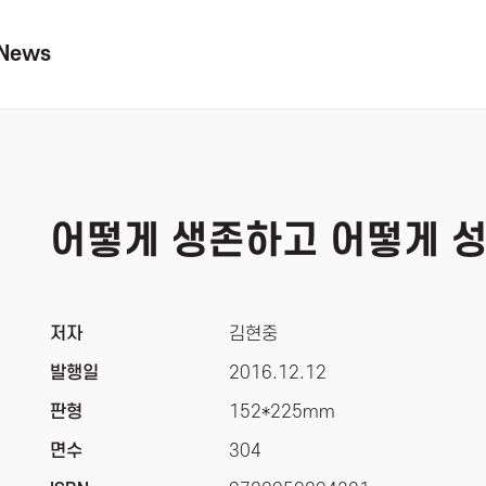
News
어떻게 생존하고 어떻게 
저자
김현중
발행일
2016.12.12
판형
152*225mm
면수
304