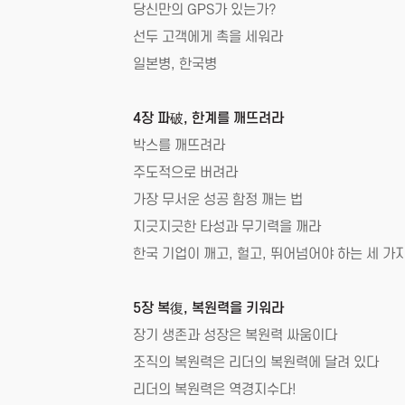
당신만의 GPS가 있는가?
선두 고객에게 촉을 세워라
일본병, 한국병
4장 파破, 한계를 깨뜨려라
박스를 깨뜨려라
주도적으로 버려라
가장 무서운 성공 함정 깨는 법
지긋지긋한 타성과 무기력을 깨라
한국 기업이 깨고, 헐고, 뛰어넘어야 하는 세 가
5장 복復, 복원력을 키워라
장기 생존과 성장은 복원력 싸움이다
조직의 복원력은 리더의 복원력에 달려 있다
리더의 복원력은 역경지수다!