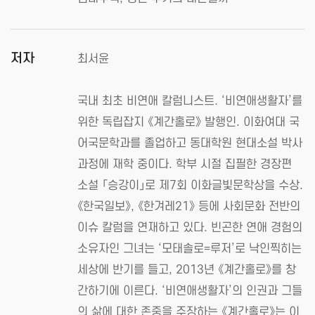
저자
최서윤
국내 최초 비연애 칼럼니스트. ‘비연애생활자’를
위한 독립잡지 《계간홀로》 발행인. 이화여대 국
어국문학과를 졸업하고 동대학원 현대소설 박사
과정에 재학 중이다. 학부 시절 집필한 경장편
소설 「승강이」로 제7회 이화글빛문학상을 수상.
《한국일보》, 《한겨레21》 등에 사회문화 전반의
이슈 칼럼을 연재하고 있다. 빈곤한 연애 경험의
소유자인 그녀는 ‘모태솔로=루저’로 낙인찍히는
세상에 반기를 들고, 2013년 《계간홀로》를 창
간하기에 이른다. ‘비연애생활자’의 인권과 그들
의 삶에 대한 존중을 주장하는 《계간홀로》는 이