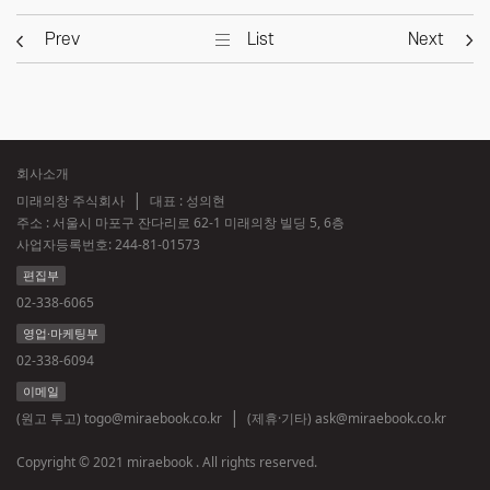
Prev
List
Next
회사소개
미래의창 주식회사
대표 : 성의현
주소 : 서울시 마포구 잔다리로 62-1 미래의창 빌딩 5, 6층
사업자등록번호:
244-81-01573
편집부
02-338-6065
영업·마케팅부
02-338-6094
이메일
(원고 투고)
togo@miraebook.co.kr
(제휴·기타)
ask@miraebook.co.kr
Copyright © 2021 miraebook . All rights reserved.