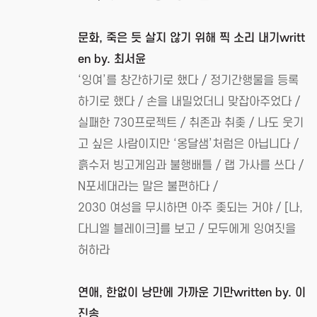
문화, 죽은 듯 살지 않기 위해 찍 소리 내기writt
en by. 최서윤
‘잉여’를 창간하기로 했다 / 정기간행물을 등록
하기로 했다 / 손을 내밀었더니 맞잡아주었다 /
실패한 730프로젝트 / 취존과 취좆 / 나도 웃기
고 싶은 사람이지만 ‘옹달샘’처럼은 아닙니다 /
흙수저 빙고게임과 불행배틀 / 랩 가사를 쓰다 /
N포세대라는 말은 불편하다 /
2030 여성을 무시하면 아주 좆되는 거야 / [나,
다니엘 블레이크]를 보고 / 모두에게 잉여짓을
허하라
연애, 한없이 낭만에 가까운 기만written by. 이
진송