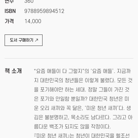
면수
360
ISBN
9788959894512
가격
14,000
도서 구매하기
책 소개
"요즘 애들이 다 그렇지“의 ‘요즘 애들’. 지금까
지 대한민국의 청년들은 이렇게 불렸다. 모든 것
을 포기해야만 하는 세대. 정말 그들이 가진 것
은 포기와 안일함 뿐일까? 대한민국 청년은 미
운 오리 새끼와 꼭 닮은, ‘미운 청년 새끼’다. 생
김은 불분명하고, 목소리도 남다르다. 그리고 아
름다운 백조가 되지도 않을 작정이다.
『미운 청년 새끼』는 청년이 대한민국을 헬조선