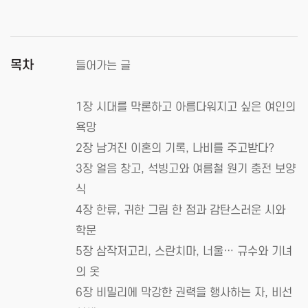
목차
들어가는 글
1장 시대를 막론하고 아름다워지고 싶은 여인의
욕망
2장 남겨진 이혼의 기록, 나비를 주고받다?
3장 얼음 창고, 석빙고와 여름철 원기 충전 보양
식
4장 한류, 귀한 그림 한 점과 감탄스러운 시와
학문
5장 삼작저고리, 스란치마, 너울… 규수와 기녀
의 옷
6장 비밀리에 막강한 권력을 행사하는 자, 비선