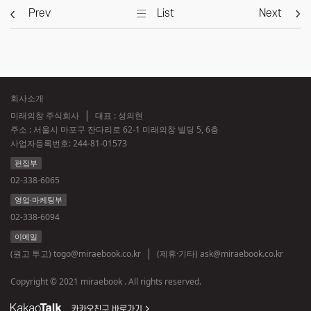
Prev
List
Next
회사소개
미래의창 주식회사
대표 : 성의현
주소 : 서울시 마포구 잔다리로 62-1 미래의창 빌딩 5, 6층
사업자등록번호:
244-81-01573
편집부
02-338-6065
영업·마케팅부
02-338-6094
이메일
(원고 투고)
togo@miraebook.co.kr
(제휴·기타)
ask@miraebook.co.kr
Copyright © 2021 miraebook . All rights reserved.