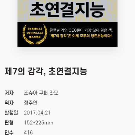
제7의 감각, 초연결지능
저자
조슈아 쿠퍼 라모
역자
정주연
발행일
2017.04.21
판형
152*225mm
면수
416