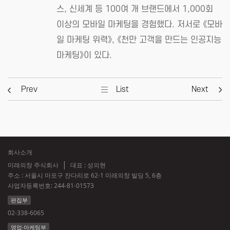
스, 신세계 등 100여 개 브랜드에서 1,000회
이상의 모바일 마케팅을 경험했다. 저서로 《모바
일 마케팅 위력》, 《천만 고객을 만드는 인공지능
마케팅》이 있다.
Prev
List
Next
회사소개
미래의창 주식회사
대표 : 성의현
주소 : 서울시 마포구 잔다리로 62-1 미래의창 빌딩 5, 6층
사업자등록번호:
244-81-01573
편집부
02-338-6065
영업·마케팅부