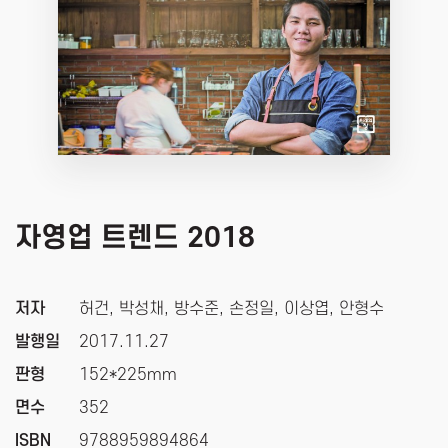
자영업 트렌드 2018
저자
허건, 박성채, 방수준, 손정일, 이상엽, 안형수
발행일
2017.11.27
판형
152*225mm
면수
352
ISBN
9788959894864