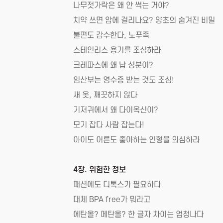
나무젓가락은 왜 안 썩는 거야?
치약 쓰면 암에 걸리나요? 양초의 숨겨진 비밀
불편도 감수한다, 노푸족
스테인리스 용기를 조심하라
크레파스에 왜 납 성분이?
임산부는 영수증 받는 것도 조심!
새 옷, 깨끗하지 않다
기저귀에서 왜 다이옥신이?
모기 잡다 사람 잡는다!
아이도 어른도 좋아하는 인형을 의심하라
4장. 위험한 정보
패션에도 디톡스가 필요하다
대체 BPA free가 뭐라고
에탄올? 메탄올? 한 글자 차이는 엄청나다