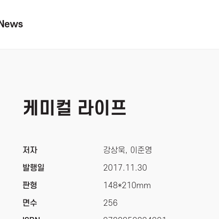
News
케미컬 라이프
저자
강상욱, 이준영
발행일
2017.11.30
판형
148*210mm
면수
256