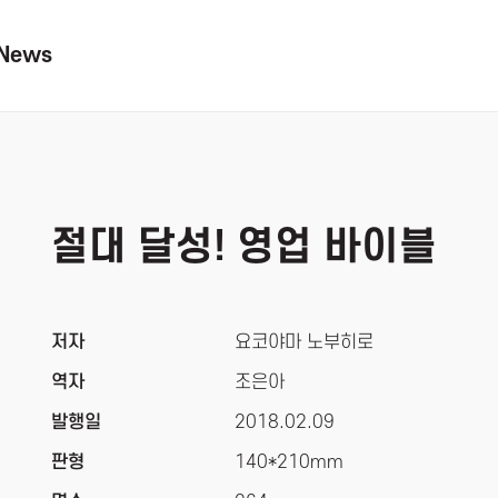
News
절대 달성! 영업 바이블
저자
요코야마 노부히로
역자
조은아
발행일
2018.02.09
판형
140*210mm