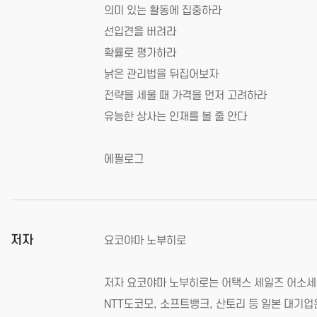
의미 있는 활동에 집중하라
선입견을 버려라
확률로 평가하라
낡은 관리법을 뒤집어보자
전략을 세울 때 가격을 먼저 고려하라
유능한 상사는 인재를 볼 줄 안다
에필로그
저자
요코야마 노부히로
저자 요코야마 노부히로는 어택스 세일즈 어소세이츠(
NTT도코모, 소프트뱅크, 산토리 등 일본 대기