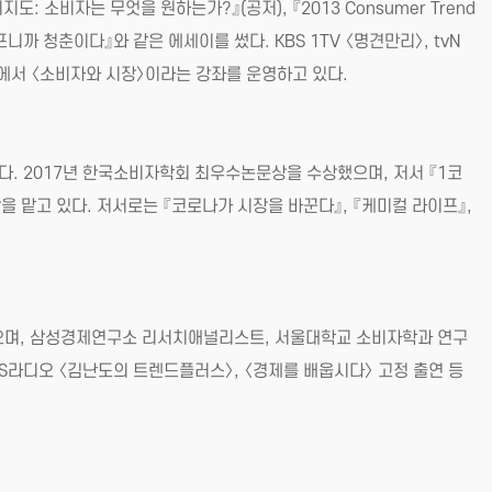
도: 소비자는 무엇을 원하는가?』(공저), 『2013 Consumer Trend
프니까 청춘이다』와 같은 에세이를 썼다. KBS 1TV 〈명견만리〉, tvN
OOC에서 〈소비자와 시장〉이라는 강좌를 운영하고 있다.
. 2017년 한국소비자학회 최우수논문상을 수상했으며, 저서 『1코
 맡고 있다. 저서로는 『코로나가 시장을 바꾼다』, 『케미컬 라이프』,
으며, 삼성경제연구소 리서치애널리스트, 서울대학교 소비자학과 연구
KBS라디오 〈김난도의 트렌드플러스〉, 〈경제를 배웁시다〉 고정 출연 등