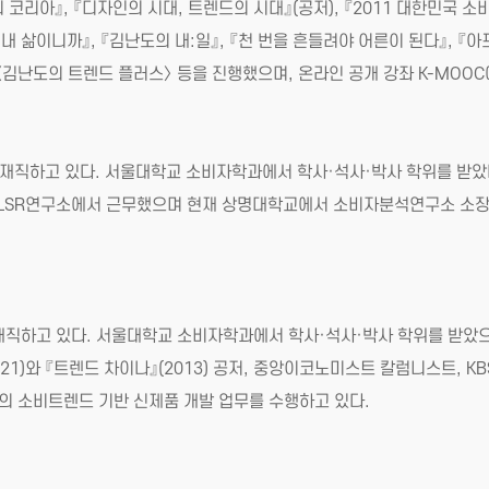
코리아』, 『디자인의 시대, 트렌드의 시대』(공저), 『2011 대한민국 소비지
도 내 삶이니까』, 『김난도의 내:일』, 『천 번을 흔들려야 어른이 된다』, 『아
피FM 〈김난도의 트렌드 플러스〉 등을 진행했으며, 온라인 공개 강좌 K-M
재직하고 있다. 서울대학교 소비자학과에서 학사·석사·박사 학위를 받았다
자 LSR연구소에서 근무했으며 현재 상명대학교에서 소비자분석연구소 소장을
직하고 있다. 서울대학교 소비자학과에서 학사·석사·박사 학위를 받았
021)와 『트렌드 차이나』(2013) 공저, 중앙이코노미스트 칼럼니스트, 
의 소비트렌드 기반 신제품 개발 업무를 수행하고 있다.