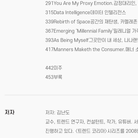
291You Are My Proxy Emotion.감정대리
315Data Intelligence데이터 인텔리전스
339Rebirth of Space공간의 재탄생, 카멜레존
367Emerging ‘Millennial Family’밀레니얼 가
393As Being Myself그곳만이 내 세상, 나나
417Manners Maketh the Consumer.매너
442미주
453부록
저자
저자: 김난도
교수, 트렌드 연구자, 컨설턴트, 작가, 유튜
진행하고 있다. 〈트렌드 코리아〉시리즈를 2008년