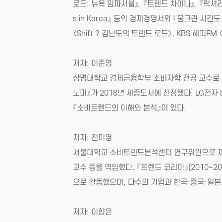
로드: 뉴욕 임파서블』, 『트렌드 차이나』, 『럭셔리 
s in Korea』 등의 경제경영서와 『웅크린 시간
〈Shift ? 김난도의 트렌드 로드〉, KBS 해
저자: 이준영
상명대학교 경제금융학부 소비자학 전공 교수로 
노미』가 2018년 세종도서에 선정됐다. LG전
『소비트렌드의 이해와 분석』이 있다.
저자: 전미영
서울대학교 소비트렌드분석센터 연구위원으로 재
교수 등을 역임했다. 『트렌드 코리아』(2010~2
으로 활동했으며, 다수의 기업과 한국·중국·일본
저자: 이향은