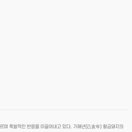
오르며 폭발적인 반응을 이끌어내고 있다. 기해년(己亥年) 황금돼지의