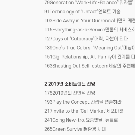
79Generation ‘Work-Life-Balance’‘워라밸
91Technology of ‘Untact’언택트 기술
103Hide Away in Your Querencia나만의 
115Everything-as-a-Service만물의 서비스
127Days of ‘Cutocracy’매력, 자본이 되다
139One’s True Colors, ‘Meaning Out’미
151Gig-Relationship, Alt-Family이 관계
163Shouting Out Self-esteem세상의 주
2 2019년 소비트렌드 전망
1782019년의 전반적 전망
193Play the Concept.컨셉을 연출하라
217Invite to the ‘Cell Market’세포마켓
241Going New-tro.요즘옛날, 뉴트로
265Green Survival필환경 시대