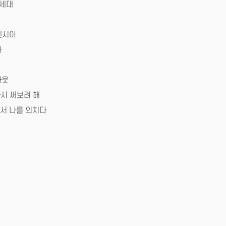
’ 세대
케렌시아
화
닝아웃
를 다시 써보려 해
변에서 나를 외치다