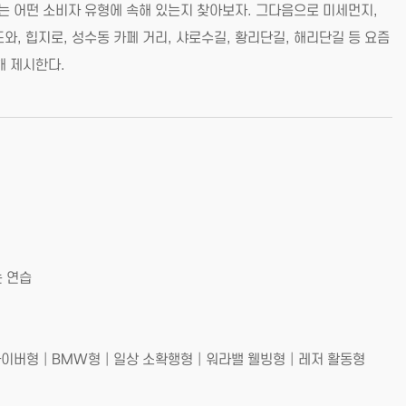
는 어떤 소비자 유형에 속해 있는지 찾아보자. 그다음으로 미세먼지,
워드와, 힙지로, 성수동 카페 거리, 샤로수길, 황리단길, 해리단길 등 요즘
해 제시한다.
 연습
라이버형│BMW형│일상 소확행형│워라밸 웰빙형│레저 활동형