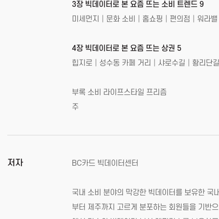
3장 빅데이터로 본 요즘 뜨는 소비 트렌드 9
미세먼지│문화 소비│홈쇼핑│편의점│워라밸│
4장 빅데이터로 본 요즘 뜨는 상권 5
힙지로│성수동 카페 거리│샤로수길│황리단
부록 소비 라이프스타일 프리즘
주
저자
BC카드 빅데이터센터
국내 소비 분야의 막강한 빅데이터를 보유한 국내
부터 제주까지 고르게 분포하는 회원들을 기반으로 