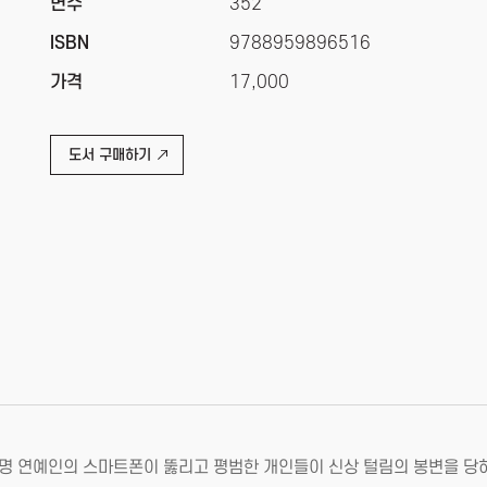
면수
352
ISBN
9788959896516
가격
17,000
도서 구매하기
유명 연예인의 스마트폰이 뚫리고 평범한 개인들이 신상 털림의 봉변을 당