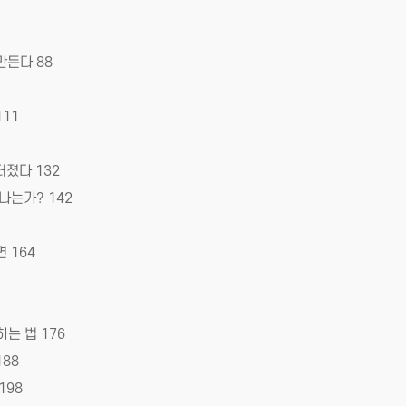
만든다 88
11
터졌다 132
나는가? 142
 164
는 법 176
88
198