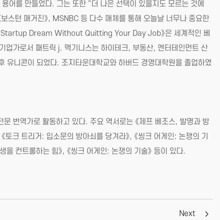
는 용어를 만들었다. 그는 또한 “더 나은 선택이 있을지도 모르는 것에
》, 《보스턴 매거진》, MSNBC 등 다수 매체를 통해 오늘날 너무나 중요한
up Dream Without Quitting Your Day Job》은 세계적인 베
 기업가로서 패트릭 j. 맥기니스는 하이테크, 부동산, 엔터테인먼트 산
 이후 유니콘이 되었다. 조지타운대학교와 하버드 경영대학원을 졸업하였
 번역가로 활동하고 있다. 주요 역서로는 《제프 베조스, 발명과 방
 《토크 트리거: 입소문의 방아쇠를 당겨라》, 《씽크 어게인: 논쟁의 기
인생을 컨트롤하는 힘》, 《씽크 어게인: 논쟁의 기술》 등이 있다.
Next