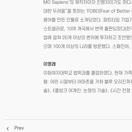
MO Sapiens’의 제작자이자 진행자이기도 하다
대한 두려움”을 뜻하는 ‘FOBO(Fear of Be
용어를 만든 인물로 소개되었다. 파트타임 기업가 정신을 담
스트셀러로, 10여 개국에서 번역 출판되었다(한국
업에 걸쳐 20개 이상의 벤처에 투자하고 조언했
으며 100개 이상의 나라를 방문했다. 스페인어
이영래
이화여자대학교 법학과를 졸업하였다. 현재 가족과
황: 어린 시절부터 아마존을 거쳐 블루 오리진까지
술》, 《플씽크 어게인: 논쟁의 기술》, 《시간 전쟁
Prev