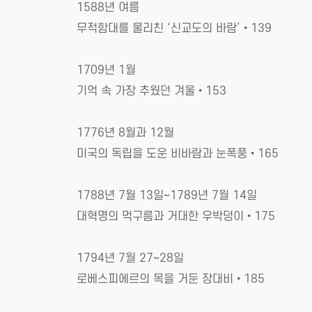
1588년 여름
무적함대를 물리친 ‘신교도의 바람’•139
1709년 1월
기억 속 가장 추웠던 겨울•153
1776년 8월과 12월
미국의 독립을 도운 비바람과 눈폭풍•165
1788년 7월 13일~1789년 7월 14일
대혁명의 먹구름과 거대한 우박덩이•175
1794년 7월 27~28일
로베스피에르의 목을 거둔 장대비•185