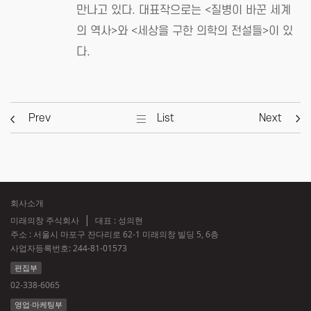
만나고 있다. 대표작으로는 <질병이 바꾼 세계
의 역사>와 <세상을 구한 의학의 전설들>이 있
다.
Prev
List
Next
회사소개
미래의창 주식회사
대표 : 성의현
주소 : 서울시 마포구 잔다리로 62-1 미래의창 빌딩 5, 6층
사업자등록번호:
244-81-01573
편집부
02-338-6065
영업·마케팅부