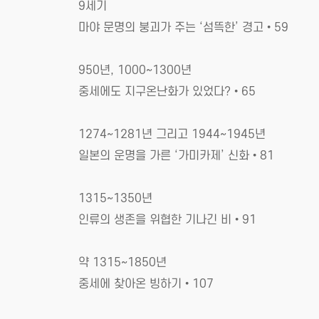
9세기
마야 문명의 붕괴가 주는 ‘섬뜩한’ 경고•59
950년, 1000~1300년
중세에도 지구온난화가 있었다?•65
1274~1281년 그리고 1944~1945년
일본의 운명을 가른 ‘가미카제’ 신화•81
1315~1350년
인류의 생존을 위협한 기나긴 비•91
약 1315~1850년
중세에 찾아온 빙하기•107