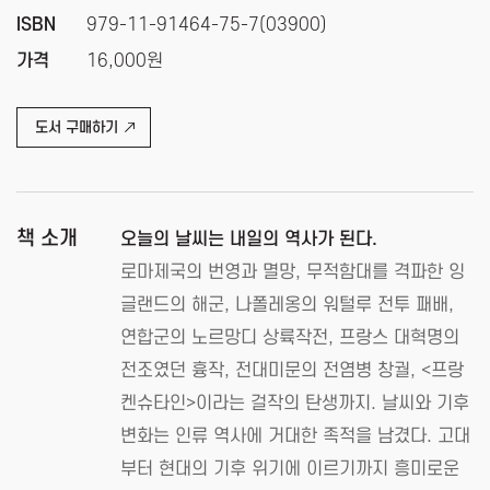
ISBN
979-11-91464-75-7(03900)
가격
16,000원
도서 구매하기
책 소개
오늘의 날씨는 내일의 역사가 된다.
로마제국의 번영과 멸망, 무적함대를 격파한 잉
글랜드의 해군, 나폴레옹의 워털루 전투 패배,
연합군의 노르망디 상륙작전, 프랑스 대혁명의
전조였던 흉작, 전대미문의 전염병 창궐, <프랑
켄슈타인>이라는 걸작의 탄생까지. 날씨와 기후
변화는 인류 역사에 거대한 족적을 남겼다. 고대
부터 현대의 기후 위기에 이르기까지 흥미로운