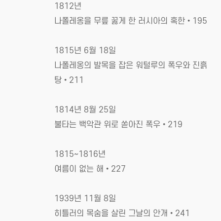
1812년
나폴레옹을 무릎 꿇게 한 러시아의 혹한•195
1815년 6월 18일
나폴레옹의 발목을 잡은 워털루의 폭우와 진흙
탕•211
1814년 8월 25일
불타는 백악관 위로 쏟아진 폭우•219
1815~1816년
여름이 없는 해•227
1939년 11월 8일
히틀러의 목숨을 살린 그날의 안개•241