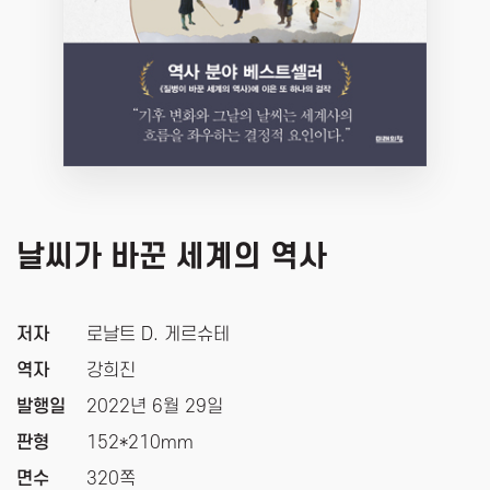
날씨가 바꾼 세계의 역사
저자
로날트 D. 게르슈테
역자
강희진
발행일
2022년 6월 29일
판형
152*210mm
면수
320쪽