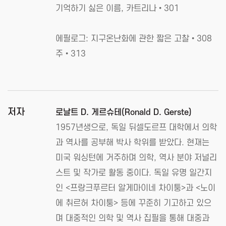
기억하기 싫은 이름, 카트리나•301
에필로그: 지구온난화에 관한 짧은 고찰•308
주•313
저자
로날트 D. 게르슈테(Ronald D. Gerste)
1957년생으로, 독일 뒤셀도르프 대학에서 의학
과 역사를 공부해 박사 학위를 받았다. 현재는
미국 워싱턴에 거주하며 의학, 역사 분야 저널리
스트 및 작가로 활동 중이다. 독일 유명 일간지
인 <프랑크푸르터 알게마이네 차이퉁>과 <노이
에 취르허 차이퉁> 등에 꾸준히 기고하고 있으
며 대중적인 의학 및 역사 집필을 통해 대중과