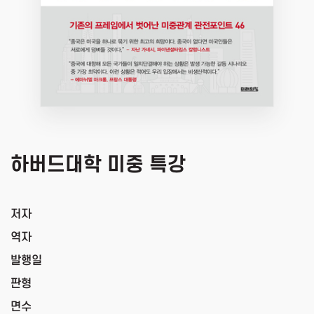
하버드대학 미중 특강
저자
역자
발행일
판형
면수