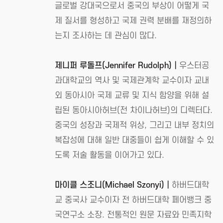
글로벌 강대국으로서 중국의 부상이 어떻게 국
제 질서를 형성하고 국제 권력 분배를 재정의하
는지 조사하는 데 관심이 많다.
제니퍼 루돌프(Jennifer Rudolph)┃
우스터공
과대학교의 역사 및 국제관계학 교수이자 교내
외 동아시아 국제 교류 및 지식 함양을 위해 설
립된 동아시아허브(전 차이나허브)의 디렉터다.
중국의 성장과 국제적 위상, 그리고 내부 정치의
복잡성에 대해 일반 대중들이 쉽게 이해할 수 있
도록 저술 활동을 이어가고 있다.
마이클 스조니(Michael Szonyi)┃
하버드대학
교 중국사 교수이자 전 하버드대학 페어뱅크 중
국연구소 소장. 전통적인 원문 자료와 민족지학