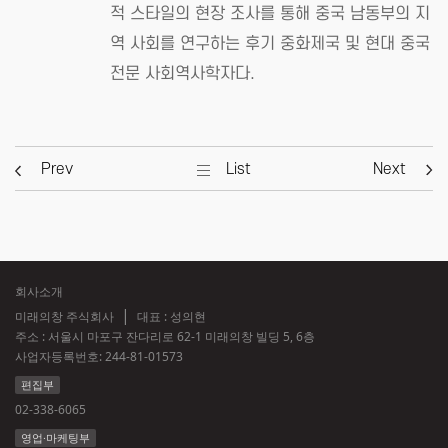
적 스타일의 현장 조사를 통해 중국 남동부의 지
역 사회를 연구하는 후기 중화제국 및 현대 중국
전문 사회역사학자다.
Prev
List
Next
회사소개
미래의창 주식회사
대표 : 성의현
주소 : 서울시 마포구 잔다리로 62-1 미래의창 빌딩 5, 6층
사업자등록번호:
244-81-01573
편집부
02-338-6065
영업·마케팅부