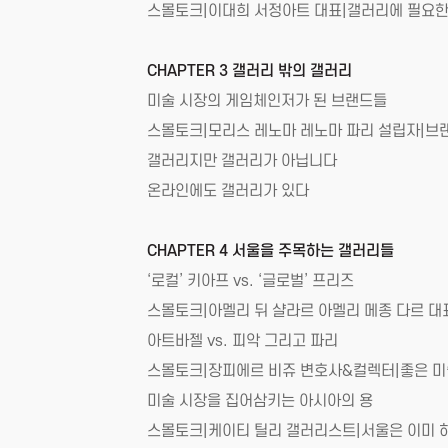
스몰토크|이대희 서정아트 대표|갤러리에 필요한
CHAPTER 3 갤러리 밖의 갤러리
미술 시장의 게임체인저가 된 브랜드들
스몰토크|모리스 레노마 레노마 파리 설립자|브랜드
갤러리지만 갤러리가 아닙니다
온라인에도 갤러리가 있다
CHAPTER 4 서울을 주목하는 갤러리들
‘로컬’ 키아프 vs. ‘글로벌’ 프리즈
스몰토크|아멜리 뒤 샬라르 아멜리 메종 다르 대
아트바젤 vs. 피악 그리고 파리
스몰토크|장피에르 비쥬 변호사&컬렉터|좋은 미
미술 시장을 집어삼키는 아시아의 용
스몰토크|케이티 틸리 갤러리스트|서울은 이미 