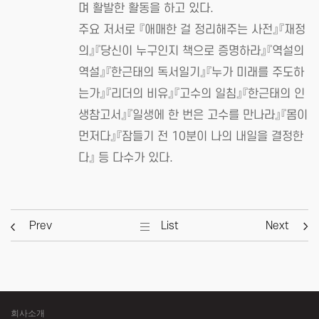
며 활발한 활동을 하고 있다.
주요 저서로 『애매한 걸 정리해주는 사전』『재정
의』『당신이 누구인지 책으로 증명하라』『역설의
역설』『한근태의 독서일기』『누가 미래를 주도하
는가』『리더의 비유』『고수의 일침』『한근태의 인
생참고서』『일생에 한 번은 고수를 만나라』『몸이
먼저다』『잠들기 전 10분이 나의 내일을 결정한
다』 등 다수가 있다.
Prev
List
Next
회사소개