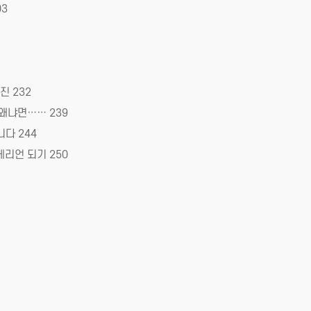
03
 232
 왜냐면…… 239
다 244
테리언 되기 250