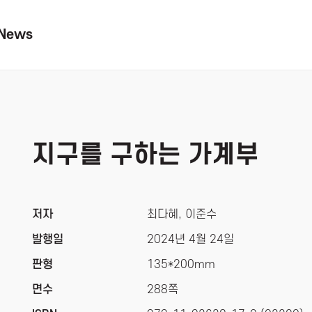
News
지구를 구하는 가계부
저자
최다혜, 이준수
발행일
2024년 4월 24일
판형
135*200mm
면수
288쪽