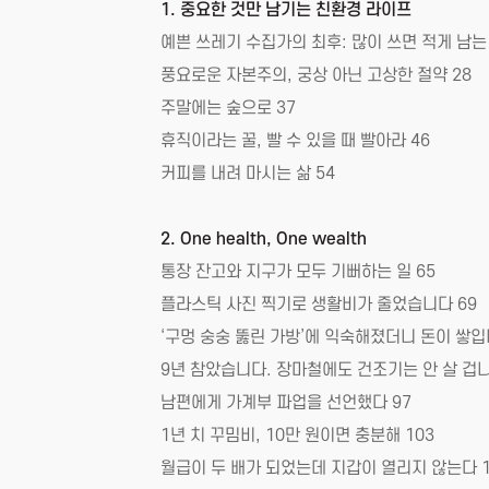
1. 중요한 것만 남기는 친환경 라이프
예쁜 쓰레기 수집가의 최후: 많이 쓰면 적게 남는 
풍요로운 자본주의, 궁상 아닌 고상한 절약 28
주말에는 숲으로 37
휴직이라는 꿀, 빨 수 있을 때 빨아라 46
커피를 내려 마시는 삶 54
2. One health, One wealth
통장 잔고와 지구가 모두 기뻐하는 일 65
플라스틱 사진 찍기로 생활비가 줄었습니다 69
‘구멍 숭숭 뚫린 가방’에 익숙해졌더니 돈이 쌓입
9년 참았습니다. 장마철에도 건조기는 안 살 겁니
남편에게 가계부 파업을 선언했다 97
1년 치 꾸밈비, 10만 원이면 충분해 103
월급이 두 배가 되었는데 지갑이 열리지 않는다 1