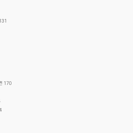
131
 170
4
4