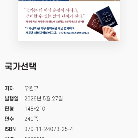
국가선택
저자
우원규
발행일
2026년 5월 27일
판형
148*210
면수
240쪽
ISBN
979-11-24073-25-4