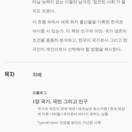
‘
’
떠날 능력이 없는 이들만 남겨진
침전된 사회
가 될
.
지도 모른다
이 흐름 속에서 세계 최저 출산율을 기록한 한국은
.
,
어디쯤 서 있는가
이 책은 인구와 이민
국가 생존의
,
조건을 촘촘히 분석하고
한국이 국가로서 그리고 한
.
국인이 개인으로서 선택해야 할 방향을 제시한다
목차
차례
프롤로그
1
장 국가
,
국민 그리고 인구
국가와 국민의 관계 재편
‖
애국심은 희소자원
‖
한계 체감
에 이른 나라들
‖
국가로서 버티지 못하는 상황
*
special report:
연금을 받아도 가난한 사회