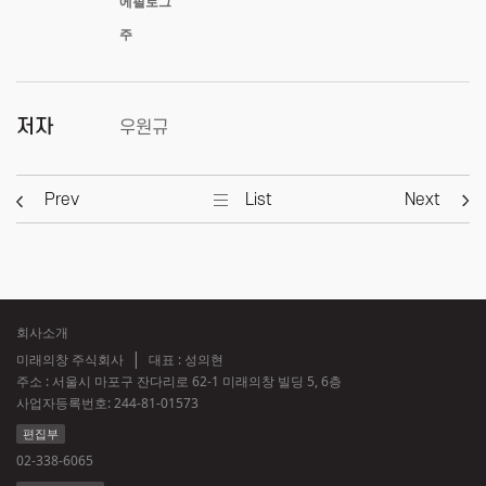
에필로그
주
저자
우원규
Prev
List
Next
회사소개
미래의창 주식회사
대표 : 성의현
주소 : 서울시 마포구 잔다리로 62-1 미래의창 빌딩 5, 6층
사업자등록번호:
244-81-01573
편집부
02-338-6065