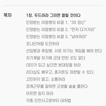
목차
1장. 두드려라 그러면 열릴 것이다
인정받는 이등병의 비결 1, “3S 정신”
인정받는 이등병의 비결 2, “먼저 다가가라”
인정받는 이등병의 비결 3, “낮아져라”
조나단처럼 도전하라
선임병과 후임병, 서로 이기는 게임을 해야 한다
자기계발 하기에 군대 만한 곳도 없다
CEO가 되고 싶으면 분대장을 하라
리더십도 배우고, 종자돈도 마련할 수 있다
고민하지 말고, 소통하라
경계근무를 잘하면 군생활 술술 풀린다
아프면 참지 마라
각종 안전사고로부터 대처법