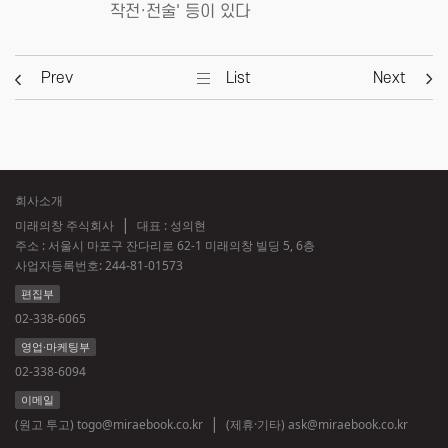
작전·전술' 등이 있다
Prev
List
Next
회사소개
미래의창 주식회사
대표 : 성의현
주소 : 서울시 마포구 잔다리로 62-1 미래의창 빌딩 5, 6층
사업자등록번호:
244-81-01573
편집부
02-338-6065
영업·마케팅부
02-338-6094
이메일
(원고 투고)
togo@miraebook.co.kr
(제휴·기타)
ask@miraebook.co.kr