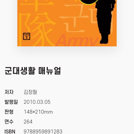
군대생활 매뉴얼
저자
김정필
발행일
2010.03.05
판형
148*210mm
면수
264
ISBN
9788959891283