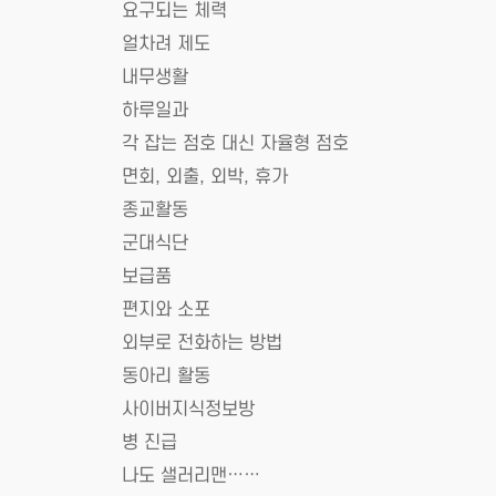
요구되는 체력
얼차려 제도
내무생활
하루일과
각 잡는 점호 대신 자율형 점호
면회, 외출, 외박, 휴가
종교활동
군대식단
보급품
편지와 소포
외부로 전화하는 방법
동아리 활동
사이버지식정보방
병 진급
나도 샐러리맨……