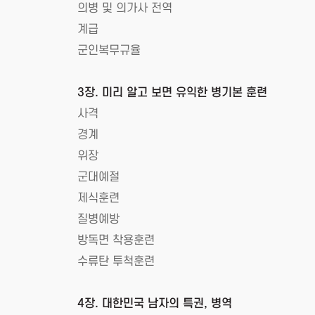
의병 및 의가사 전역
계급
군인복무규율
3장. 미리 알고 보면 유익한 병기본 훈련
사격
경계
위장
군대예절
제식훈련
질병예방
방독면 착용훈련
수류탄 투척훈련
4장. 대한민국 남자의 특권, 병역