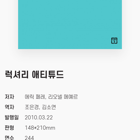
럭셔리 애티튜드
저자
에릭 페레, 리오넬 메예르
역자
조은경, 김소연
발행일
2010.03.22
판형
148*210mm
면수
244