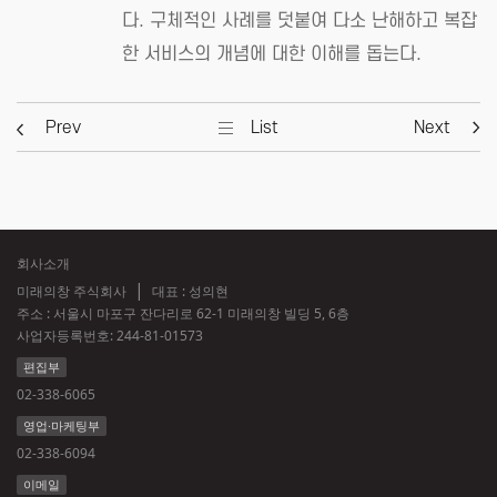
다. 구체적인 사례를 덧붙여 다소 난해하고 복잡
한 서비스의 개념에 대한 이해를 돕는다.
Prev
List
Next
회사소개
미래의창 주식회사
대표 : 성의현
주소 : 서울시 마포구 잔다리로 62-1 미래의창 빌딩 5, 6층
사업자등록번호:
244-81-01573
편집부
02-338-6065
영업·마케팅부
02-338-6094
이메일