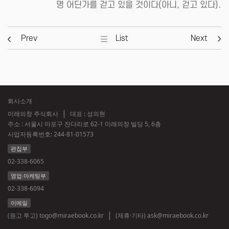
명 어딘가를 걷고 있을 것이다(아니, 걷고 있다).
Prev
List
Next
회사소개
미래의창 주식회사
대표 : 성의현
주소 : 서울시 마포구 잔다리로 62-1 미래의창 빌딩 5, 6층
사업자등록번호:
244-81-01573
편집부
02-338-6065
영업·마케팅부
02-338-6094
이메일
(원고 투고)
togo@miraebook.co.kr
(제휴·기타)
ask@miraebook.co.kr