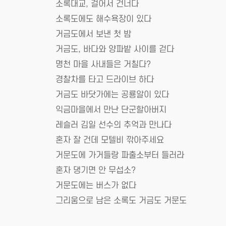
소록대교, 걸어서 건너다
소록도에도 해수욕장이 있다
거금도에서 보낸 첫 밤
거금도, 바다와 양파밭 사이를 걷다
명천 마을 사내들은 거칠다?
경찰차를 타고 드라이브 하다
거금도 바닷가에는 공룡알이 있다
익금마을에서 만난 단군할아버지
레슬러 김일 선수의 추억과 만나다
혼자 잘 건데 모텔비 깎아주세요
거문도에 가거들랑 파출소부터 들러라
혼자 댕기면 안 무섭소?
거문도에는 버스가 없다
그리움으로 남은 소록도 거금도 거문도