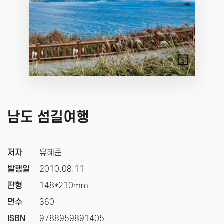
남도 섬길여행
저자
유혜준
발행일
2010.08.11
판형
148*210mm
면수
360
ISBN
9788959891405