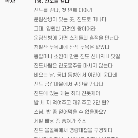
목차
1장. 진도를 걷다
진도를 걷다, 첫 번째 이야기
운림산방이 있는 곳, 진도로 떠나다
그대, 영원한 고려의 왕이어라
운림산방에 가면 스캔들의 흔적을 만난다
첨찰산 두목재에 산적 두목은 없었다
뽕할머니 소원이 만든 진도 신비의 바닷길
진도사람은 진도홍주를 마시지 않는다
비오는 날, 궁녀 둠벙에서 여인이 운다네
진도 금갑마을에서 귀인을 만나다
진도에 있는 개는 죄다 진돗개여
밥 세 끼 먹여주고 재워주고 2만 원?
스님, 밥 좀 얻어먹을 수 없을까요?
제발 배낭 좀 훔쳐가 주소
진도 울돌목에서 명량대첩을 구경하다