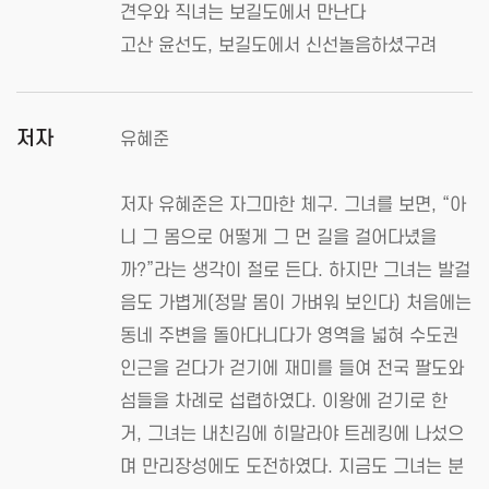
견우와 직녀는 보길도에서 만난다
고산 윤선도, 보길도에서 신선놀음하셨구려
저자
유혜준
저자 유혜준은 자그마한 체구. 그녀를 보면, “아
니 그 몸으로 어떻게 그 먼 길을 걸어다녔을
까?”라는 생각이 절로 든다. 하지만 그녀는 발걸
음도 가볍게(정말 몸이 가벼워 보인다) 처음에는
동네 주변을 돌아다니다가 영역을 넓혀 수도권
인근을 걷다가 걷기에 재미를 들여 전국 팔도와
섬들을 차례로 섭렵하였다. 이왕에 걷기로 한
거, 그녀는 내친김에 히말라야 트레킹에 나섰으
며 만리장성에도 도전하였다. 지금도 그녀는 분