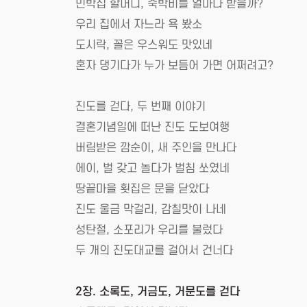
민박집 할머니, 숙박비를 얼마나 받을까?
우리 집에서 자느라 욕 봤소
도시락, 꼴은 우스워도 맛있네
혼자 댕기다가 누가 보듬어 가면 어쩌려고?
진도를 걷다, 두 번째 이야기
결혼기념일에 떠난 진도 도보여행
버림받은 깜순이, 새 주인을 만나다
에이, 벌 갖고 놀다가 벌침 쏘였네
땅끝마을 횟집은 문을 닫았다
진도 울금 막걸리, 감칠맛이 나네
성탄절, 소포리가 우리를 불렀다
두 개의 진도대교를 걸어서 건너다
2장. 소록도, 거금도, 거문도를 걷다