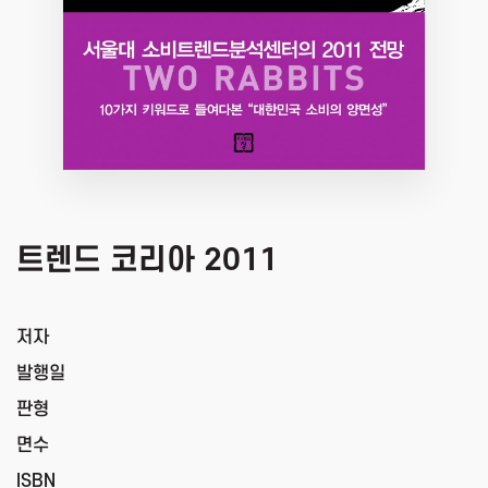
트렌드 코리아 2011
저자
발행일
판형
면수
ISBN