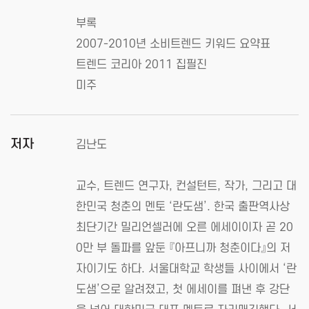
부록
2007-2010년 소비트렌드 키워드 요약표
트렌드 코리아 2011 집필진
미주
저자
김난도
교수, 트렌드 연구자, 컨설턴트, 작가, 그리고 대
한민국 청춘의 멘토 ‘란도샘’. 한국 출판역사상
최단기간 밀리언셀러에 오른 에세이이자 곧 20
0만 부 돌파를 앞둔 『아프니까 청춘이다』의 저
자이기도 하다. 서울대학교 학생들 사이에서 ‘란
도샘’으로 알려졌고, 첫 에세이를 펴낸 후 강단