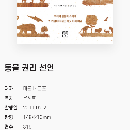
동물 권리 선언
저자
마크 베코프
역자
윤성호
발행일
2011.02.21
판형
148*210mm
면수
319